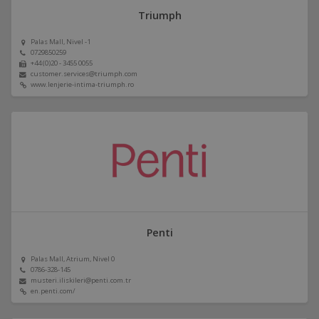
Triumph
Palas Mall, Nivel -1
0729850259
+44 (0)20 - 3455 0055
customer.services@triumph.com
www.lenjerie-intima-triumph.ro
Penti
Palas Mall, Atrium, Nivel 0
0786-328-145
musteri.iliskileri@penti.com.tr
en.penti.com/