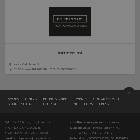
intimissimi
Palas Mall, Nivel 0
https://www.intimissimi.com/ro/en/women/
SHOPS
DINING
ENTERTAINMENT
EVENTS
CONGRESS HALL
SUMMER THEATER
TOURISTS
ICE RINK
FAIRS
PRESS
Palas No.7A Street, Iasi, Romania
SC Iulius Management Center SRL
T:
0744531519 / 0756089151
Municipiul Iasi, strada Palas nr. 7A,
F:
+40232209922 / +40232209920
cladirea A1, etaj 2, biroul A.b-8
Email:
cinfopalas.a@palasiasi.ro
Judetul Iasi, J2006002758228, RO 19181463,