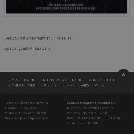
See you saturday night at C House Iasi.
Special guest Mircea Zara.
SHOPS
DINING
ENTERTAINMENT
EVENTS
CONGRESS HALL
SUMMER THEATER
TOURISTS
ICE RINK
FAIRS
PRESS
Palas No.7A Street, Iasi, Romania
SC Iulius Management Center SRL
T:
0744531519 / 0756089151
Municipiul Iasi, strada Palas nr. 7A,
F:
+40232209922 / +40232209920
cladirea A1, etaj 2, biroul A.b-8
Email:
cinfopalas.a@palasiasi.ro
Judetul Iasi, J2006002758228, RO 19181463,
Capital social 1000 RON