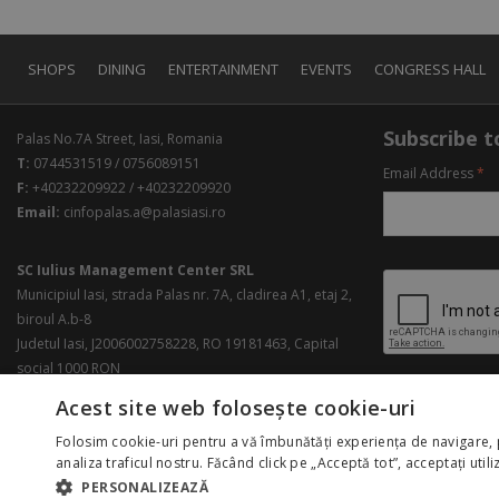
SHOPS
DINING
ENTERTAINMENT
EVENTS
CONGRESS HALL
Subscribe to
Palas No.7A Street, Iasi, Romania
T:
0744531519 / 0756089151
Email Address
*
F:
+40232209922 / +40232209920
Email:
cinfopalas.a@palasiasi.ro
SC Iulius Management Center SRL
Municipiul Iasi, strada Palas nr. 7A, cladirea A1, etaj 2,
biroul A.b-8
Judetul Iasi, J2006002758228, RO 19181463, Capital
social 1000 RON
Acest site web folosește cookie-uri
Folosim cookie-uri pentru a vă îmbunătăți experiența de navigare, 
analiza traficul nostru. Făcând click pe „Acceptă tot”, acceptați util
PERSONALIZEAZĂ