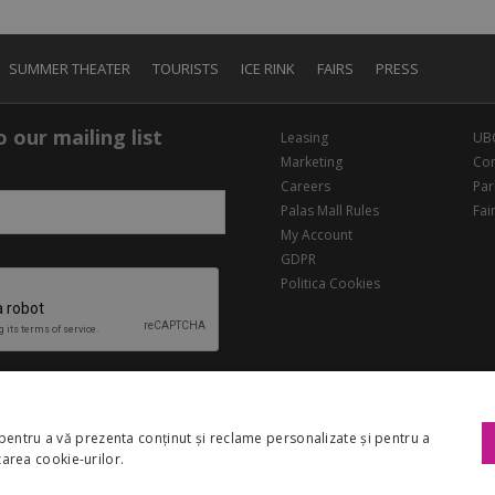
SUMMER THEATER
TOURISTS
ICE RINK
FAIRS
PRESS
 our mailing list
Leasing
UB
Marketing
Con
Careers
Par
Palas Mall Rules
Fai
My Account
GDPR
Politica Cookies
pentru a vă prezenta conținut și reclame personalizate și pentru a
izarea cookie-urilor.
Copyright 2026 Palas Mall. All rights reserved.