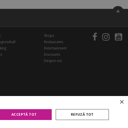
C
Shops
gresshall
Restaurants
king
Entertainment
rs
Discounts
Despre noi
×
ACCEPTĂ TOT
REFUZĂ TOT