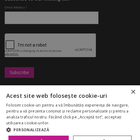
Email Address
*
×
Leasing
UBC
Shops
Acest site web folosește cookie-uri
Marketing
Congresshall
Restaurants
Careers
Parking
Entertainment
Folosim cookie-uri pentru a vă îmbunătăți experiența de navigare,
Palas Mall
Fairs
Discounts
pentru a vă prezenta conținut și reclame personalizate și pentru a
Rules
Despre noi
analiza traficul nostru. Făcând click pe „Acceptă tot”, acceptați
My Account
GDPR
utilizarea cookie-urilor.
Politica Cookies
PERSONALIZEAZĂ