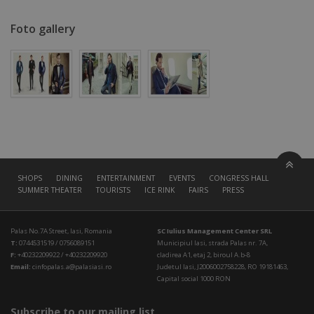
Foto gallery
SHOPS
DINING
ENTERTAINMENT
EVENTS
CONGRESS HALL
SUMMER THEATER
TOURISTS
ICE RINK
FAIRS
PRESS
Palas No.7A Street, Iasi, Romania
SC Iulius Management Center SRL
T:
0744531519 / 0756089151
Municipiul Iasi, strada Palas nr. 7A,
F:
+40232209922 / +40232209920
cladirea A1, etaj 2, biroul A.b-8
Email:
cinfopalas.a@palasiasi.ro
Judetul Iasi, J2006002758228, RO 19181463,
Capital social 1000 RON
Subscribe to our mailing list