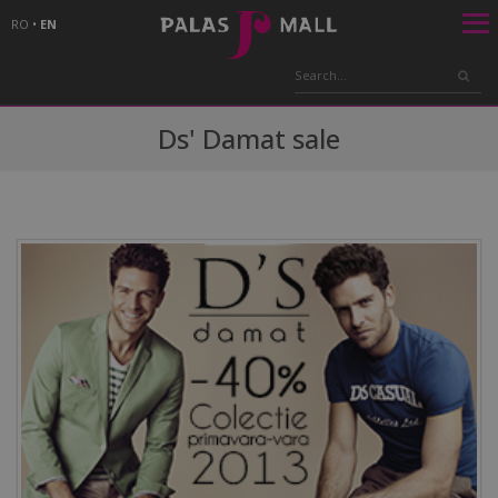
RO
•
EN
Ds' Damat sale