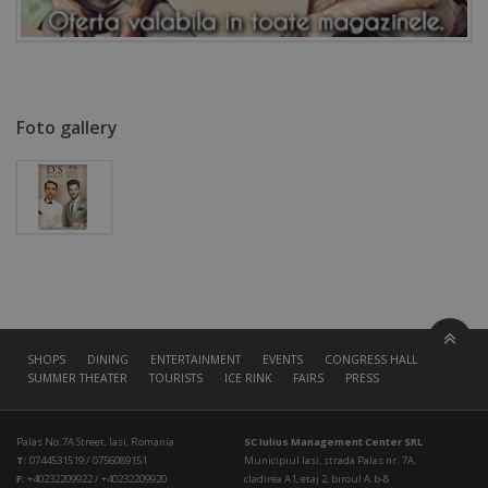
Foto gallery
SHOPS
DINING
ENTERTAINMENT
EVENTS
CONGRESS HALL
SUMMER THEATER
TOURISTS
ICE RINK
FAIRS
PRESS
Palas No.7A Street, Iasi, Romania
SC Iulius Management Center SRL
T:
0744531519 / 0756089151
Municipiul Iasi, strada Palas nr. 7A,
F:
+40232209922 / +40232209920
cladirea A1, etaj 2, biroul A.b-8