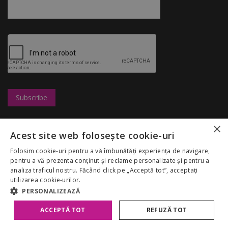
×
Leasing
UBC
Shops
Acest site web folosește cookie-uri
Marketing
Congresshall
Restaurants
Careers
Parking
Entertainment
Folosim cookie-uri pentru a vă îmbunătăți experiența de navigare,
Palas Mall
Fairs
Discounts
pentru a vă prezenta conținut și reclame personalizate și pentru a
Rules
Despre noi
analiza traficul nostru. Făcând click pe „Acceptă tot”, acceptați
My Account
GDPR
utilizarea cookie-urilor.
Politica Cookies
PERSONALIZEAZĂ
ACCEPTĂ TOT
REFUZĂ TOT
Copyright 2026 Palas Mall. All rights reserved.