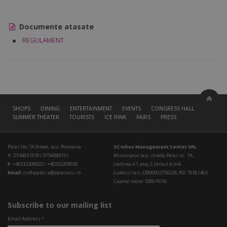
Documente atasate
REGULAMENT
SHOPS
DINING
ENTERTAINMENT
EVENTS
CONGRESS HALL
SUMMER THEATER
TOURISTS
ICE RINK
FAIRS
PRESS
Palas No.7A Street, Iasi, Romania
SC Iulius Management Center SRL
T:
0744531519 / 0756089151
Municipiul Iasi, strada Palas nr. 7A,
F:
+40232209922 / +40232209920
cladirea A1, etaj 2, biroul A.b-8
Email:
cinfopalas.a@palasiasi.ro
Judetul Iasi, J2006002758228, RO 19181463,
Capital social 1000 RON
Subscribe to our mailing list
Email Address
*