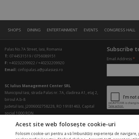
SHOPS
DINING
ENTERTAINMENT
EVENTS
CONGRESS HALL
Subscribe to
Palas No.7A Street, Iasi, Romania
T:
0744531519 / 0756089151
Email Address
*
F:
+40232209922 / +40232209920
Email:
cinfopalas.a@palasiasi.ro
SC Iulius Management Center SRL
Municipiul Iasi, strada Palas nr. 7A, cladirea A1, etaj 2,
biroul A.b-8
Judetul Iasi, J2006002758228, RO 19181463, Capital
social 1000 RON
Acest site web folosește cookie-uri
Folosim cookie-uri pentru a vă îmbunătăți experiența de navigare, 