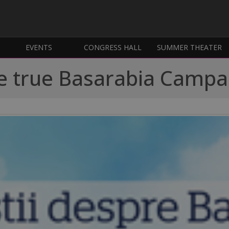
EVENTS
CONGRESS HALL
SUMMER THEATER
e true Basarabia Campa