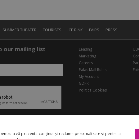
SUMMER THEATER
TOURISTS
ICE RINK
FAIRS
PRESS
 our mailing list
Leasing
UB
Marketing
Con
Careers
Par
Palas Mall Rules
Fai
My Account
GDPR
Politica Cookies
pentru a vă prezenta conținut și reclame personalizate și pentru a