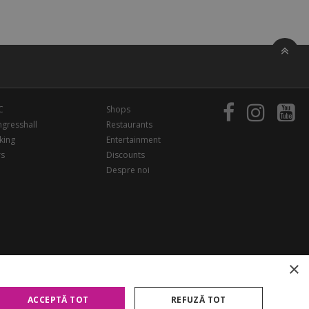
C
Shops
gresshall
Restaurants
king
Entertainment
rs
Discounts
Despre noi
×
ACCEPTĂ TOT
REFUZĂ TOT