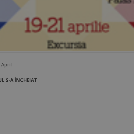
 April
L S-A ÎNCHEIAT