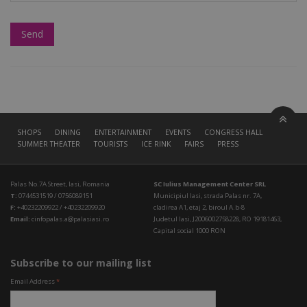
SHOPS
DINING
ENTERTAINMENT
EVENTS
CONGRESS HALL
SUMMER THEATER
TOURISTS
ICE RINK
FAIRS
PRESS
Palas No.7A Street, Iasi, Romania
SC Iulius Management Center SRL
T:
0744531519 / 0756089151
Municipiul Iasi, strada Palas nr. 7A,
F:
+40232209922 / +40232209920
cladirea A1, etaj 2, biroul A.b-8
Email:
cinfopalas.a@palasiasi.ro
Judetul Iasi, J2006002758228, RO 19181463,
Capital social 1000 RON
Subscribe to our mailing list
Email Address
*