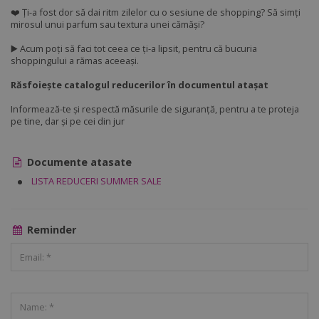
❤️ Ți-a fost dor să dai ritm zilelor cu o sesiune de shopping? Să simți
mirosul unui parfum sau textura unei cămăși?
▶️ Acum poți să faci tot ceea ce ți-a lipsit, pentru că bucuria
shoppingului a rămas aceeași.
Răsfoiește catalogul reducerilor în documentul atașat
Informează-te și respectă măsurile de siguranță, pentru a te proteja
pe tine, dar și pe cei din jur
Documente atasate
LISTA REDUCERI SUMMER SALE
Reminder