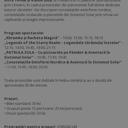
Între 14 mai și 4 iunie 2026
, te invităm într-o călătorie spectaculoasă
prin Univers, în cadrul proiecțiilor de astronomie full-dome dedicate
tuturor vârstelor. Vei descoperi constelațiile emisferei nordice,
constelațiile zodiacale și planetele din Sistemul Solar prin show-uri
captivante și imagini impresionante.
Program spectacole:
„Khrumka și Racheta Magică”
– 10:00, 13:00, 15:15, 18:15
„Legends of the Starry Realm – Legendele tărâmului înstelat”
–
12:15, 14:30, 16:45, 19:00, 21:15
„PATRULA ZULA – Cu picioarele pe Pământ & Aventură în
Sistemul Solar”
– 10:45, 17:30, 19:45
„Constelațiile Emisferei Nordice & Aventură în Sistemul Solar”
– 11:30, 13:45, 16:00, 20:30
Toate proiecțiile sunt dublate în limba română și au o durată de
aproximativ 30 de minute.
Prețuri:
• Bilet standard: 30 lei
• Grupuri peste 15 persoane: 25 lei/persoană
• Două spectacole: 50 lei
Programări pentru grupuri:
0745262143