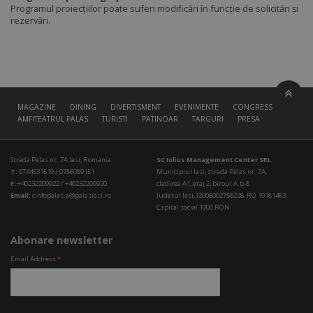
Programul proiecțiilor poate suferi modificări în funcție de solicitări și
rezervări.
MAGAZINE
DINING
DIVERTISMENT
EVENIMENTE
CONGRESS HALL
AMFITEATRUL PALAS
TURISTI
PATINOAR
TARGURI
PRESA
Strada Palas nr. 7A Iasi, Romania
SC Iulius Management Center SRL
T:
0744531519 / 0756089151
Municipiul Iasi, strada Palas nr. 7A,
F:
+40232209922 / +40232209920
cladirea A1, etaj 2, biroul A.b-8
Email:
cinfopalas.a@palasiasi.ro
Judetul Iasi, J2006002758228, RO 19181463,
Capital social 1000 RON
Abonare newsletter
Email Address
*