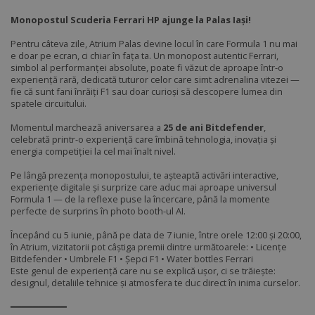
Monopostul Scuderia Ferrari HP ajunge la Palas Iași!
Pentru câteva zile, Atrium Palas devine locul în care Formula 1 nu mai
e doar pe ecran, ci chiar în fața ta. Un monopost autentic Ferrari,
simbol al performanței absolute, poate fi văzut de aproape într-o
experiență rară, dedicată tuturor celor care simt adrenalina vitezei —
fie că sunt fani înrăiți F1 sau doar curioși să descopere lumea din
spatele circuitului.
Momentul marchează aniversarea a
25 de ani Bitdefender
,
celebrată printr-o experiență care îmbină tehnologia, inovația și
energia competiției la cel mai înalt nivel.
Pe lângă prezența monopostului, te așteaptă activări interactive,
experiențe digitale și surprize care aduc mai aproape universul
Formula 1 — de la reflexe puse la încercare, până la momente
perfecte de surprins în photo booth-ul AI.
Începând cu 5 iunie, până pe data de 7 iunie, între orele 12:00 și 20:00,
în Atrium, vizitatorii pot câștiga premii dintre următoarele: • Licențe
Bitdefender • Umbrele F1 • Șepci F1 • Water bottles Ferrari
Este genul de experiență care nu se explică ușor, ci se trăiește:
designul, detaliile tehnice și atmosfera te duc direct în inima curselor.
━━━━━━━━━━