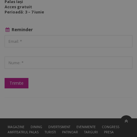
Palas Iași
Acces gratuit
Perioadă: 3 – 7 iunie
Reminder
MAGAZINE
DINING
DIVERTISMENT
EVENIMENTE
CONGRESS HALL
AMFITEATRUL PALAS
TURISTI
PATINOAR
TARGURI
PRESA