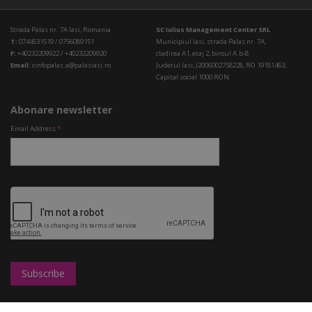
Strada Palas nr. 7A Iasi, Romania
SC Iulius Management Center SRL
T:
0744531519 / 0756089151
Municipiul Iasi, strada Palas nr. 7A,
F:
+40232209922 / +40232209920
cladirea A1, etaj 2, biroul A.b-8
Email:
cinfopalas.a@palasiasi.ro
Judetul Iasi, J2006002758228, RO 19181463,
Capital social 1000 RON
Abonare newsletter
Email Address
*